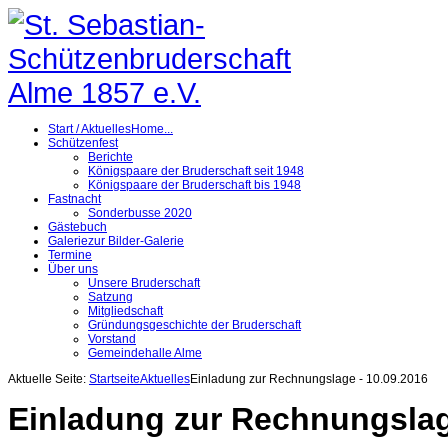
Start / Aktuelles
Home...
Schützenfest
Berichte
Königspaare der Bruderschaft seit 1948
Königspaare der Bruderschaft bis 1948
Fastnacht
Sonderbusse 2020
Gästebuch
Galerie
zur Bilder-Galerie
Termine
Über uns
Unsere Bruderschaft
Satzung
Mitgliedschaft
Gründungsgeschichte der Bruderschaft
Vorstand
Gemeindehalle Alme
Aktuelle Seite:
Startseite
Aktuelles
Einladung zur Rechnungslage - 10.09.2016
Einladung zur Rechnungslag