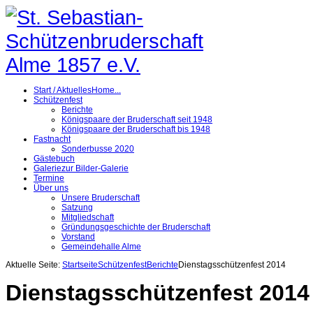
Start / Aktuelles
Home...
Schützenfest
Berichte
Königspaare der Bruderschaft seit 1948
Königspaare der Bruderschaft bis 1948
Fastnacht
Sonderbusse 2020
Gästebuch
Galerie
zur Bilder-Galerie
Termine
Über uns
Unsere Bruderschaft
Satzung
Mitgliedschaft
Gründungsgeschichte der Bruderschaft
Vorstand
Gemeindehalle Alme
Aktuelle Seite:
Startseite
Schützenfest
Berichte
Dienstagsschützenfest 2014
Dienstagsschützenfest 2014