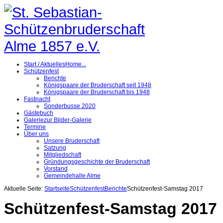
Start / Aktuelles
Home...
Schützenfest
Berichte
Königspaare der Bruderschaft seit 1948
Königspaare der Bruderschaft bis 1948
Fastnacht
Sonderbusse 2020
Gästebuch
Galerie
zur Bilder-Galerie
Termine
Über uns
Unsere Bruderschaft
Satzung
Mitgliedschaft
Gründungsgeschichte der Bruderschaft
Vorstand
Gemeindehalle Alme
Aktuelle Seite:
Startseite
Schützenfest
Berichte
Schützenfest-Samstag 2017
Schützenfest-Samstag 2017