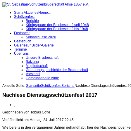
Start / Aktuelles
Home...
Schützenfest
Berichte
Königspaare der Bruderschaft seit 1948
Königspaare der Bruderschaft bis 1948
Fastnacht
Sonderbusse 2020
Gästebuch
Galerie
zur Bilder-Galerie
Termine
Über uns
Unsere Bruderschaft
Satzung
Mitgliedschaft
Gründungsgeschichte der Bruderschaft
Vorstand
Gemeindehalle Alme
Aktuelle Seite:
Startseite
Schützenfest
Berichte
Nachlese Dienstagsschützenfest 2
Nachlese Dienstagsschützenfest 2017
Geschrieben von Tobias Götte
Veröffentlicht am Montag, 24. Juli 2017 22:45
Wie bereits in den vergangenen Jahren gehandhabt, hier der Nachbericht der Fei