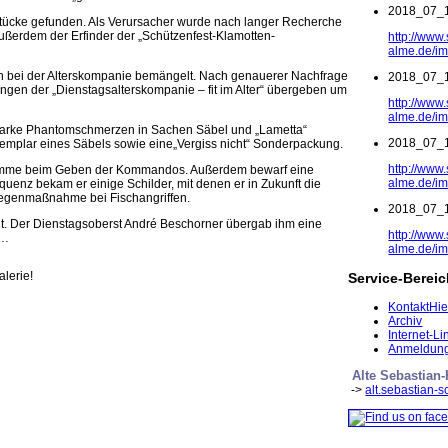
2018_07_
stücke gefunden. Als Verursacher wurde nach langer Recherche
außerdem der Erfinder der „Schützenfest-Klamotten-
http://www
alme.de/i
en bei der Alterskompanie bemängelt. Nach genauerer Nachfrage
2018_07_
ngen der „Dienstagsalterskompanie – fit im Alter“ übergeben um
http://www
alme.de/i
tarke Phantomschmerzen in Sachen Säbel und „Lametta“
2018_07_
emplar eines Säbels sowie eine„Vergiss nicht“ Sonderpackung.
http://www
timme beim Geben der Kommandos. Außerdem bewarf eine
alme.de/i
uenz bekam er einige Schilder, mit denen er in Zukunft die
Gegenmaßnahme bei Fischangriffen.
2018_07_
lt. Der Dienstagsoberst André Beschorner übergab ihm eine
http://www
n…
alme.de/i
alerie!
Service-Berei
Kontakt
Hie
Archiv
Internet-Li
Anmeldung
Alte Sebastian
->
alt.sebastian-