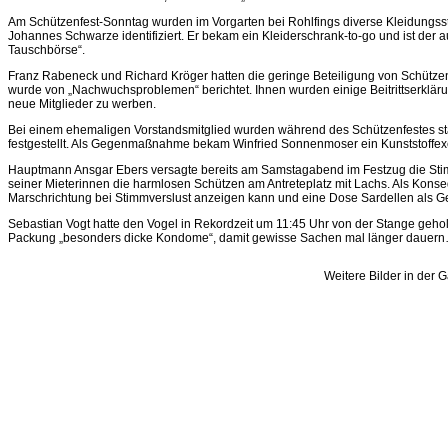
Am Schützenfest-Sonntag wurden im Vorgarten bei Rohlfings diverse Kleidungs
Johannes Schwarze identifiziert. Er bekam ein Kleiderschrank-to-go und ist der 
Tauschbörse“.
Franz Rabeneck und Richard Kröger hatten die geringe Beteiligung von Schütz
wurde von „Nachwuchsproblemen“ berichtet. Ihnen wurden einige Beitrittserkläru
neue Mitglieder zu werben.
Bei einem ehemaligen Vorstandsmitglied wurden während des Schützenfestes s
festgestellt. Als Gegenmaßnahme bekam Winfried Sonnenmoser ein Kunststoffex
Hauptmann Ansgar Ebers versagte bereits am Samstagabend im Festzug die S
seiner Mieterinnen die harmlosen Schützen am Antreteplatz mit Lachs. Als Konseq
Marschrichtung bei Stimmverslust anzeigen kann und eine Dose Sardellen als 
Sebastian Vogt hatte den Vogel in Rekordzeit um 11:45 Uhr von der Stange geho
Packung „besonders dicke Kondome“, damit gewisse Sachen mal länger dauer
Weitere Bilder in der G