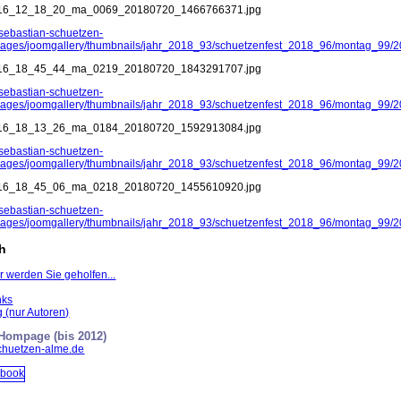
16_12_18_20_ma_0069_20180720_1466766371.jpg
.sebastian-schuetzen-
mages/joomgallery/thumbnails/jahr_2018_93/schuetzenfest_2018_96/montag
16_18_45_44_ma_0219_20180720_1843291707.jpg
.sebastian-schuetzen-
mages/joomgallery/thumbnails/jahr_2018_93/schuetzenfest_2018_96/montag
16_18_13_26_ma_0184_20180720_1592913084.jpg
.sebastian-schuetzen-
mages/joomgallery/thumbnails/jahr_2018_93/schuetzenfest_2018_96/montag
16_18_45_06_ma_0218_20180720_1455610920.jpg
.sebastian-schuetzen-
mages/joomgallery/thumbnails/jahr_2018_93/schuetzenfest_2018_96/montag
ch
r werden Sie geholfen...
nks
 (nur Autoren)
-Hompage (bis 2012)
schuetzen-alme.de