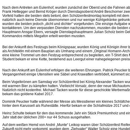
Nach dem Antreten am Eulenhof, wurden zunächst der Oberst und die Fahnen abg
Frank Hettegger und Bernd Kröger durch Dienstagsoberst André Beschorner zwei Sc
Vorfeld hatten die beiden stets betont, den Schützenfestmontag komplett mit 
natürlich auch keine Dienste übernommen und nur wenige Kühlgetränke getrun
wurden die beiden jedoch „dicht und dichter“ vorgefunden. Die einzige Aufgabe 
kontaktieren. Um den verpassten Diensten nachzukommen, mussten die beiden
Hauptmann Ansgar Ebers, versagte Dienstagshauptmann Julian Scholz beim Ge
Kommandos mittels Megafon erteilt werden mussten.
Bei der Ankunft des Festzugs beim Königspaar, wurden König und Königin ihrer b
als Architektin mit einem Bauplan als Umhang und einem „Original Homann-Arch
eine kleine Trommel um den Festzug entsprechend zu begleiten, ein T-Shirt des 
Student bekam er eine Kette, bestehend aus Leergut einer nahegelegenen preis
Nach der Ankunft am Eulenhof erfolgen die weiteren Ehrungen. Patrick Peucker b
Vergangenheit einige Utensilien wie Säbel und Krawatten vertrödelt, kümmert si
Beim Vogelkrönen am Samstag vor Schützenfest bei König Alexander Tacken w
mit warmen Bier zu kämpfen hatten. Vielleicht Vorsatz, denn der neue Michautomat
Natürlich nicht kostenfrei. Michael Tacken wurde für diese geschickte Werbema
bekam das goldene Kabel 2017.
Dominik Peucker hatte während der Messe als Messdiener ein kleines Schläfche
hinter dem Karussell als Ruhestätte. Hierfür bekam er die Schlafmütze 2017 und
Heinz Schulte bekam für den das kommende Jahr ein Stück Premiumholz und ein
Jahr statt der üblichen 200+ nur 44 Schuss ausgehalten.
Auf dem weißen Hemd von André „Munte“ Leikop waren über Schützenfest Reifen
Zukunft nicht mehr vorkommt, wurden dem „Ziehvater“ Walter Scholz eine Hundel