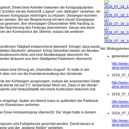
eholt. Direkt beim Antreten bekamen die Königsadjutanten
hilder mit der Aufschrift „Lügner“ und „Betrüger“ verliehen. Im
dem neuen Königspaar verbringen zu müssen. Deswegen konnten
ken werden. Bei der Besprechung mit dem neuen Königspaar
war gewesen, den ehemaligen Ortsvorsteher Willi Harding zu
 die Absicherung des Festzugs übernehmen. Genau wie beim
ben der Kommandos die Stimme, sodass die weiteren
eruflichen Tätigkeit entsprechend dekoriert. Königin Jana wurde
Akt. Bildergalerie
itekten-Bauhelm“ dekoriert. König Sebastian bekam als Musiker
Musikvereins Alme und eine Musikerkappe überreicht. Als
generalve
werten Brauerei aus dem Stadtgebiet Paderborn überreicht.
http://www
alme.de/i
ekam eine Ehrung als „Klamotten-August“. Er hatte in der
ch aber nun um die Inventarverwaltung des Vorstands.
2018_07_
urde der Kühlwagen ausgezogen, sodass die anwesenden Gäste
http://www
 diente mit auf 3°C temperierter Milch als „Oase in der Wüste“.
alme.de/i
ßnahme und Verkaufstaktik mit einem Kuhkostüm dekoriert und
2018_07_
n eingelegt. Später am Abend nutze er außerdem die Parkbank
http://www
 ein Ruhekissen verliehen.
alme.de/i
e Dose Holzwurmspray überreicht. Der Vogel hatte in diesem
2018_07_
http://www
spuren und Fußabdrücke gesichtet worden. Damit dieses in
alme.de/i
eine und der „goldene Reifen“ verliehen.