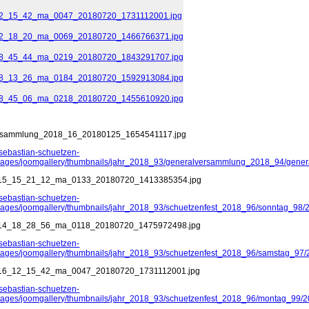
n
rsammlung_2018_16_20180125_1654541117.jpg
.sebastian-schuetzen-
mages/joomgallery/thumbnails/jahr_2018_93/generalversammlung_2018_94/ge
15_15_21_12_ma_0133_20180720_1413385354.jpg
.sebastian-schuetzen-
mages/joomgallery/thumbnails/jahr_2018_93/schuetzenfest_2018_96/sonntag
14_18_28_56_ma_0118_20180720_1475972498.jpg
.sebastian-schuetzen-
mages/joomgallery/thumbnails/jahr_2018_93/schuetzenfest_2018_96/samstag
16_12_15_42_ma_0047_20180720_1731112001.jpg
.sebastian-schuetzen-
mages/joomgallery/thumbnails/jahr_2018_93/schuetzenfest_2018_96/montag_