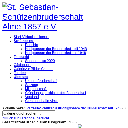
Start / Aktuelles
Home...
Schützenfest
Berichte
Königspaare der Bruderschaft seit 1948
Königspaare der Bruderschaft bis 1948
Fastnacht
Sonderbusse 2020
Gästebuch
Galerie
zur Bilder-Galerie
Termine
Über uns
Unsere Bruderschaft
Satzung
Mitgliedschaft
Gründungsgeschichte der Bruderschaft
Vorstand
Gemeindehalle Alme
Aktuelle Seite:
Startseite
Schützenfest
Königspaare der Bruderschaft seit 1948
201
Zurück zur Kategorieübersicht
Gesamtanzahl Bilder in allen Kategorien: 14.817